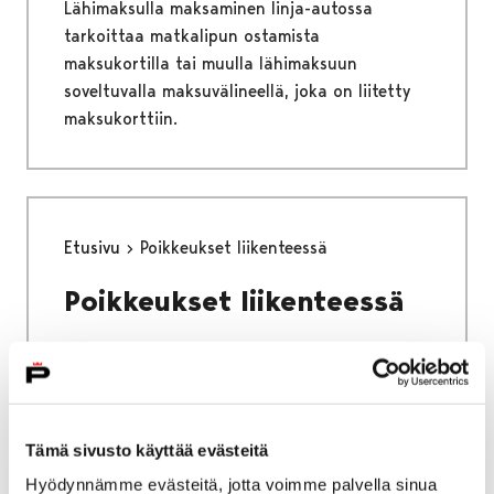
Lähimaksulla maksaminen linja-autossa
tarkoittaa matkalipun ostamista
maksukortilla tai muulla lähimaksuun
soveltuvalla maksuvälineellä, joka on liitetty
maksukorttiin.
Etusivu
Poikkeukset liikenteessä
Poikkeukset liikenteessä
Tämä sivusto käyttää evästeitä
Etusivu
Lasten kanssa bussissa
Hyödynnämme evästeitä, jotta voimme palvella sinua