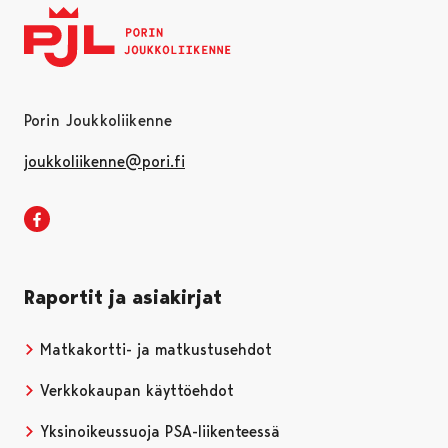
Porin Joukkoliikenne
joukkoliikenne@pori.fi
Porin joukkoliikenne Facebookissa
Raportit ja asiakirjat
Matkakortti- ja matkustusehdot
Verkkokaupan käyttöehdot
Yksinoikeussuoja PSA-liikenteessä
Avautuu uudessa välile