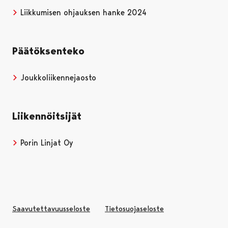
Liikkumisen ohjauksen hanke 2024
Päätöksenteko
Joukkoliikennejaosto
Liikennöitsijät
Porin Linjat Oy
Avautuu uudessa välilehdessä
Saavutettavuusseloste
Tietosuojaseloste