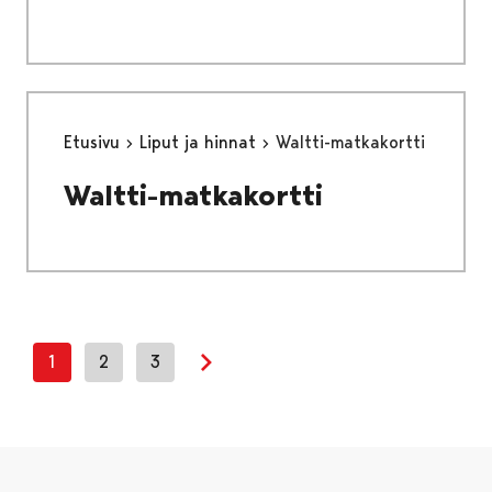
Etusivu
Liput ja hinnat
Waltti-matkakortti
Waltti-matkakortti
1
2
3
Next page