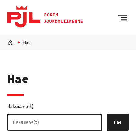
Etusivulle
Siirry sisältöön
Hae
Etusivu
Hae
Hakusana(t)
Hae