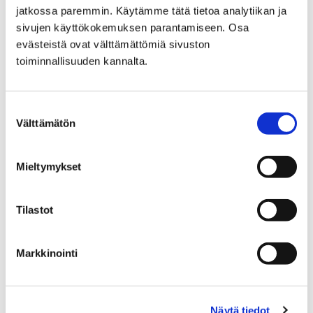
Lasten kanssa bussissa
jatkossa paremmin. Käytämme tätä tietoa analytiikan ja
sivujen käyttökokemuksen parantamiseen. Osa
Matkustatko lasten kanssa
evästeistä ovat välttämättömiä sivuston
joukkoliikenteessä? Katso täältä vinkit lasten
toiminnallisuuden kannalta.
matkustukseen!
Suostumuksen
Välttämätön
valinta
Etusivu
Esteettömyys
Mieltymykset
Esteettömyys
Tilastot
Markkinointi
Etusivu
Liikkumisen ohjauksen hanke 2024
Näytä tiedot