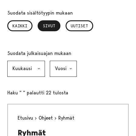
Suodata sisältötyypin mukaan
KAIKKI
SIVUT
, VALITTU
UUTISET
Suodata julkaisuajan mukaan
Kuukausi, valinta lähettää lomakkeen
Vuosi, valinta lähettää lomakkeen
Haku " " palautti 22 tulosta
Etusivu
Ohjeet
Ryhmät
Ryhmät