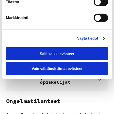
Tilastot
Markkinointi
Kelan tukeman lipputuotteen
lataaminen Waltti-
matkakortille
Näytä tiedot
Usein kysytyt kysymykset
Salli kaikki evästeet
koulumatkatukilipusta
Vain välttämättömät evästeet
Porin ulkopuolelta matkustavat
opiskelijat
Ongelmatilanteet