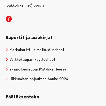
joukkoliikenne@pori.fi
Porin joukkoliikenne Facebookissa
Raportit ja asiakirjat
Matkakortti- ja matkustusehdot
Verkkokaupan käyttöehdot
Yksinoikeussuoja PSA-liikenteessä
Avautuu uudessa välile
Liikkumisen ohjauksen hanke 2024
Päätöksenteko