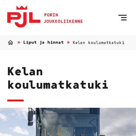
Etusivulle
Siirry sisältöön
Liput ja hinnat
Kelan koulumatkatuki
Etusivu
Kelan
koulumatkatuki