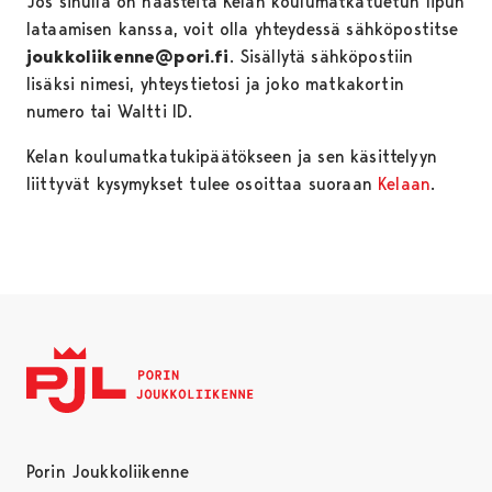
Jos sinulla on haasteita Kelan koulumatkatuetun lipun
lataamisen kanssa, voit olla yhteydessä sähköpostitse
joukkoliikenne@pori.fi
. Sisällytä sähköpostiin
lisäksi nimesi, yhteystietosi ja joko matkakortin
numero tai Waltti ID.
Kelan koulumatkatukipäätökseen ja sen käsittelyyn
liittyvät kysymykset tulee osoittaa suoraan
Kelaan
.
Porin Joukkoliikenne