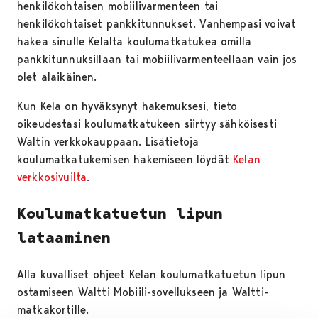
henkilökohtaisen mobiilivarmenteen tai
henkilökohtaiset pankkitunnukset. Vanhempasi voivat
hakea sinulle Kelalta koulumatkatukea omilla
pankkitunnuksillaan tai mobiilivarmenteellaan vain jos
olet alaikäinen.
Kun Kela on hyväksynyt hakemuksesi, tieto
oikeudestasi koulumatkatukeen siirtyy sähköisesti
Waltin verkkokauppaan. Lisätietoja
koulumatkatukemisen hakemiseen löydät
Kelan
verkkosivuilta
.
Koulumatkatuetun lipun
lataaminen
Alla kuvalliset ohjeet Kelan koulumatkatuetun lipun
ostamiseen Waltti Mobiili-sovellukseen ja Waltti-
matkakortille.